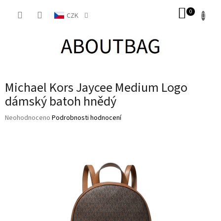
Přejít
NÁKUP
na
CZK
obsah
KOŠÍK
Michael Kors Jaycee Medium Logo
dámský batoh hnědý
Průměrné
Neohodnoceno
Podrobnosti hodnocení
hodnocení
produktu
je
0,0
z
5
hvězdiček.