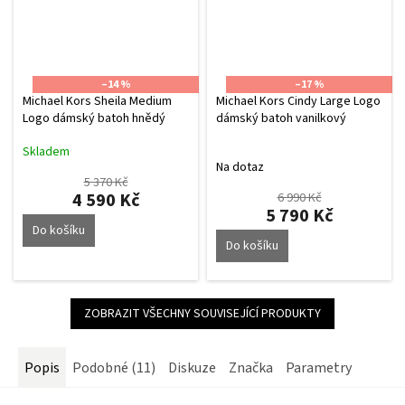
–14 %
–17 %
Michael Kors Sheila Medium
Michael Kors Cindy Large Logo
Logo dámský batoh hnědý
dámský batoh vanilkový
Skladem
Průměrné
Na dotaz
hodnocení
5 370 Kč
produktu
4 590 Kč
6 990 Kč
je
5 790 Kč
5,0
Do košíku
z
Do košíku
5
hvězdiček.
ZOBRAZIT VŠECHNY SOUVISEJÍCÍ PRODUKTY
Popis
Podobné (11)
Diskuze
Značka
Parametry