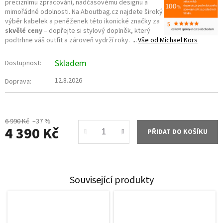
preciznímu zpracování, nadčasovému designu a
mimořádné odolnosti. Na Aboutbag.cz najdete široký
výběr kabelek a peněženek této ikonické značky za
skvělé ceny
– dopřejte si stylový doplněk, který
podtrhne váš outfit a zároveň vydrží roky.
Vše od
Michael Kors
Skladem
Dostupnost:
12.8.2026
Doprava:
6 990 Kč
–37 %
4 390 Kč
PŘIDAT DO KOŠÍKU
Měrná
cena:
Související produkty