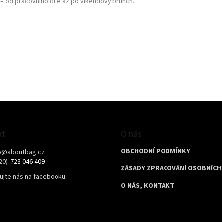
ce – od pracovního dne až po víkendový brunch.
kt
O nás
OBCHODNÍ PODMÍNKY
o
@
aboutbag.cz
723 046 409
ZÁSADY ZPRACOVÁNÍ OSOBNÍCH
ujte nás na facebooku
O NÁS, KONTAKT