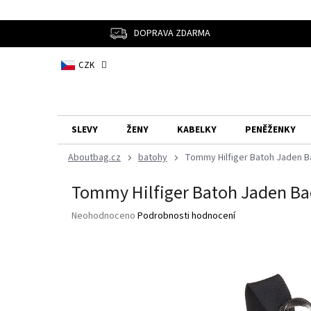
Přejít
na
obsah
DOPRAVA ZDARMA
CZK
SLEVY
ŽENY
KABELKY
PENĚŽENKY
batohy
Tommy Hilfiger Batoh Jaden 
Tommy Hilfiger Batoh Jaden B
Průměrné
Neohodnoceno
Podrobnosti hodnocení
hodnocení
produktu
je
0,0
z
5
hvězdiček.