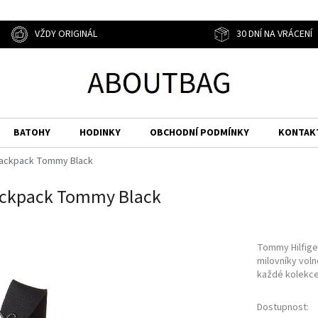
VŽDY ORIGINÁL
30 DNÍ NA VRÁCENÍ
BATOHY
HODINKY
OBCHODNÍ PODMÍNKY
KONTAK
Backpack Tommy Black
ackpack Tommy Black
Tommy Hilfige
milovníky vol
každé kolekce
Dostupnost: