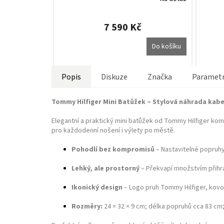
Průměr
hodnoc
produk
7 590 Kč
je
5,0
Do košíku
z
5
hvězdič
Popis
Diskuze
Značka
Paramet
Tommy Hilfiger Mini Batůžek – Stylová náhrada kabe
Elegantní a praktický mini batůžek od Tommy Hilfiger komb
pro každodenní nošení i výlety po městě.
Pohodlí bez kompromisů
– Nastavitelné popruhy
Lehký, ale prostorný
– Překvapí množstvím přihrá
Ikonický design
– Logo pruh Tommy Hilfiger, kovo
Rozměry:
24 × 32 × 9 cm; délka popruhů cca 83 cm