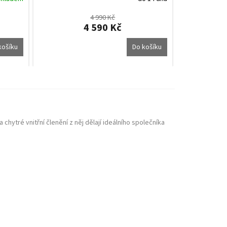
4 990 Kč
4 590 Kč
košíku
Do košíku
hytré vnitřní členění z něj dělají ideálního společníka