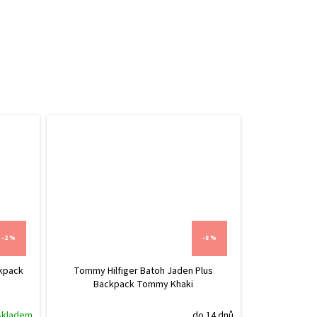
–2 %
–8 %
ckpack
Tommy Hilfiger Batoh Jaden Plus
Backpack Tommy Khaki
Skladem
do 14 dnů