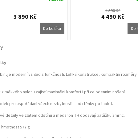
né
ení
4 590 Kč
tu
3 890 Kč
4 490 Kč
Do košíku
Do 
ek.
ry
lky
inuje moderní vzhled s funkčností. Lehká konstrukce, kompaktní rozměry a c
 z měkkého nylonu zajistí maximální komfort i při celodenním nošení.
dek pro uspořádání všech nezbytností – od rtěnky po tablet.
vé detaily ve zlatém odstínu a medailon TH dodávají batůžku šmrnc.
; hmotnost 577 g