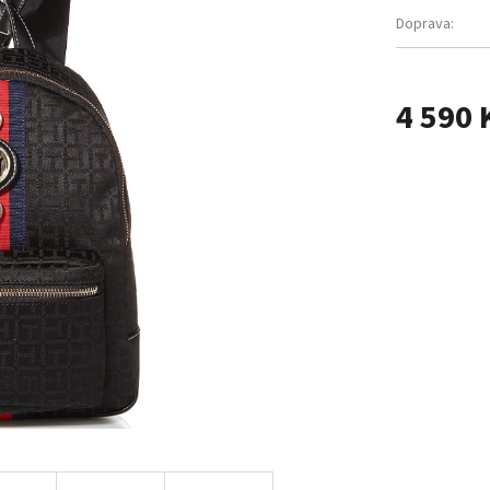
Doprava:
4 590 
Měrná
cena: