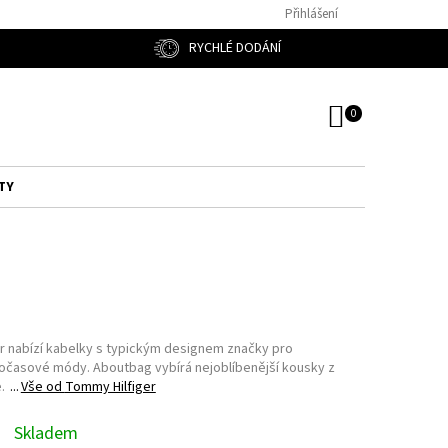
Přihlášení
RYCHLÉ DODÁNÍ
NÁKUPNÍ
KOŠÍK
TY
r nabízí kabelky s typickým designem značky pro
nočasové módy. Aboutbag vybírá nejoblíbenější kousky z
.
Vše od
Tommy Hilfiger
Skladem