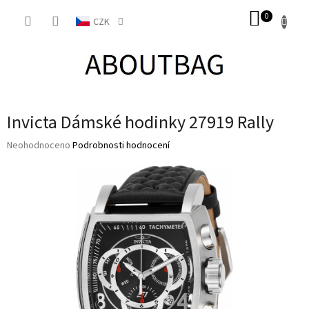
Přejít
NÁKUP
na
CZK
obsah
KOŠÍK
Invicta Dámské hodinky 27919 Rally
Průměrné
Neohodnoceno
Podrobnosti hodnocení
hodnocení
produktu
je
0,0
z
5
hvězdiček.