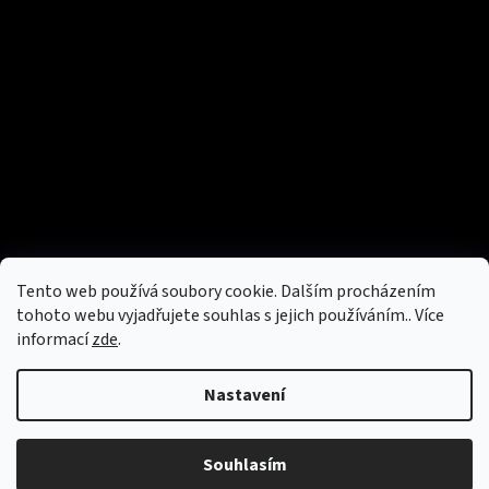
Tento web používá soubory cookie. Dalším procházením
tohoto webu vyjadřujete souhlas s jejich používáním.. Více
informací
zde
.
Nastavení
Souhlasím
Copyright 2026
Aboutbag
. Všechna práva vyhrazena.
Vytvořil Shoptet