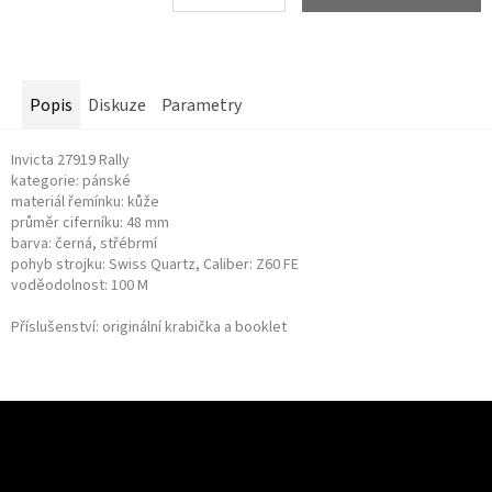
Měrná
cena:
Popis
Diskuze
Parametry
Invicta 27919 Rally
kategorie: pánské
materiál řemínku: kůže
průměr ciferníku: 48 mm
barva: černá, střébrmí
pohyb strojku: Swiss Quartz, Caliber: Z60 FE
voděodolnost: 100 M
Příslušenství: originální krabička a booklet
Z
á