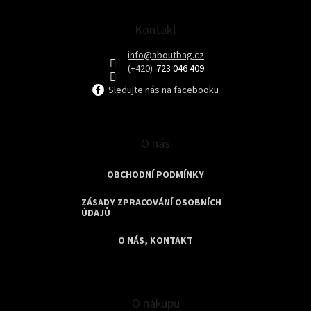
p
a
t
Kontakt
í
info
@
aboutbag.cz
723 046 409
Sledujte nás na facebooku
O nás
OBCHODNÍ PODMÍNKY
ZÁSADY ZPRACOVÁNÍ OSOBNÍCH
ÚDAJŮ
O NÁS, KONTAKT
O nákupu