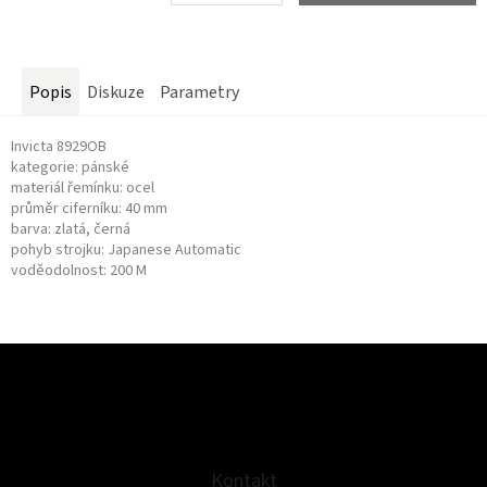
Měrná
cena:
Popis
Diskuze
Parametry
Invicta 8929OB
kategorie: pánské
materiál řemínku: ocel
průměr ciferníku: 40 mm
barva: zlatá, černá
pohyb strojku: Japanese Automatic
voděodolnost: 200 M
Z
á
p
a
t
Kontakt