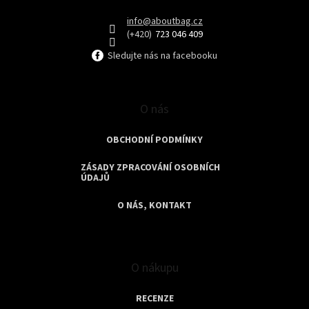
í
info
@
aboutbag.cz
723 046 409
Sledujte nás na facebooku
O nás
OBCHODNÍ PODMÍNKY
ZÁSADY ZPRACOVÁNÍ OSOBNÍCH
ÚDAJŮ
O NÁS, KONTAKT
O nákupu
RECENZE