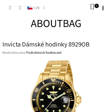
Přejít
NÁKUP
na
CZK
obsah
KOŠÍK
Invicta Dámské hodinky 8929OB
Průměrné
Neohodnoceno
Podrobnosti hodnocení
hodnocení
produktu
je
0,0
z
5
hvězdiček.