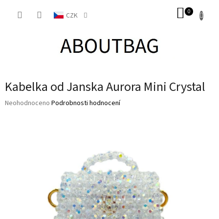
Přejít
NÁKUP
na
CZK
obsah
KOŠÍK
Kabelka od Janska Aurora Mini Crystal
Průměrné
Neohodnoceno
Podrobnosti hodnocení
hodnocení
produktu
je
0,0
z
5
hvězdiček.