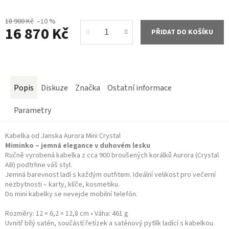
18 900 Kč
–10 %
16 870 Kč
PŘIDAT DO KOŠÍKU
Měrná
cena:
Popis
Diskuze
Značka
Ostatní informace
Parametry
Kabelka od Janska Aurora Mini Crystal
Miminko – jemná elegance v duhovém lesku
Ručně vyrobená kabelka z cca 900 broušených korálků Aurora (Crystal
AB) podtrhne váš styl.
Jemná barevnost ladí s každým outfitem. Ideální velikost pro večerní
nezbytnosti – karty, klíče, kosmetiku.
Do mini kabelky se nevejde mobilní telefón.
Rozměry: 12 × 6,2 × 12,8 cm • Váha: 461 g
Uvnitř bílý satén, součástí řetízek a saténový pytlík ladící s kabelkou.