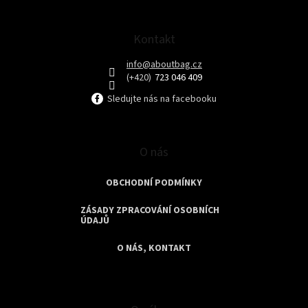
p
a
t
Kontakt
í
info
@
aboutbag.cz
723 046 409
Sledujte nás na facebooku
O nás
OBCHODNÍ PODMÍNKY
ZÁSADY ZPRACOVÁNÍ OSOBNÍCH
ÚDAJŮ
O NÁS, KONTAKT