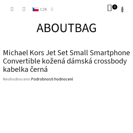
Přejít
NÁKUP
na
CZK
obsah
KOŠÍK
Michael Kors Jet Set Small Smartphone
Convertible kožená dámská crossbody
kabelka černá
Průměrné
Neohodnoceno
Podrobnosti hodnocení
hodnocení
produktu
je
0,0
z
5
hvězdiček.