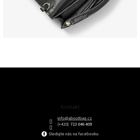
Z
á
p
a
t
Kontakt
í
info
@
aboutbag.cz
723 046 409
Sledujte nás na facebooku