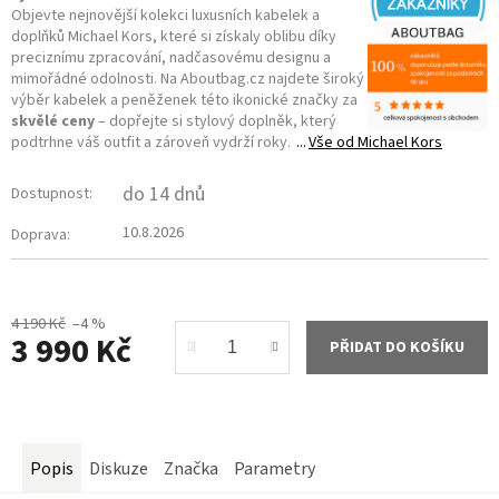
Objevte nejnovější kolekci luxusních kabelek a
doplňků Michael Kors, které si získaly oblibu díky
preciznímu zpracování, nadčasovému designu a
mimořádné odolnosti. Na Aboutbag.cz najdete široký
výběr kabelek a peněženek této ikonické značky za
skvělé ceny
– dopřejte si stylový doplněk, který
podtrhne váš outfit a zároveň vydrží roky.
Vše od
Michael Kors
do 14 dnů
Dostupnost:
10.8.2026
Doprava:
4 190 Kč
–4 %
3 990 Kč
PŘIDAT DO KOŠÍKU
Měrná
cena:
Popis
Diskuze
Značka
Parametry