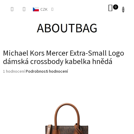
Přejít
NÁKUP
na
CZK
obsah
KOŠÍK
Michael Kors Mercer Extra-Small Logo
dámská crossbody kabelka hnědá
Průměrné
1 hodnocení
Podrobnosti hodnocení
hodnocení
produktu
je
5,0
z
5
hvězdiček.