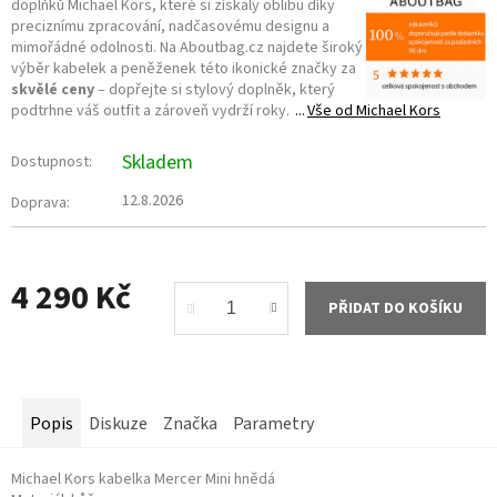
doplňků Michael Kors, které si získaly oblibu díky
preciznímu zpracování, nadčasovému designu a
mimořádné odolnosti. Na Aboutbag.cz najdete široký
výběr kabelek a peněženek této ikonické značky za
skvělé ceny
– dopřejte si stylový doplněk, který
podtrhne váš outfit a zároveň vydrží roky.
Vše od
Michael Kors
Skladem
Dostupnost:
12.8.2026
Doprava:
4 290 Kč
PŘIDAT DO KOŠÍKU
Měrná
cena:
Popis
Diskuze
Značka
Parametry
Michael Kors kabelka Mercer Mini hnědá