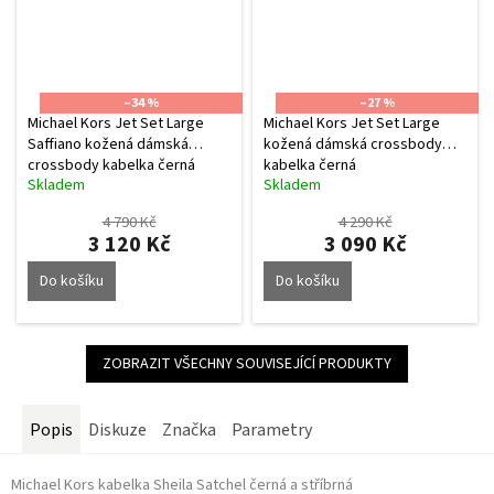
–34 %
–27 %
Michael Kors Jet Set Large
Michael Kors Jet Set Large
Saffiano kožená dámská
kožená dámská crossbody
crossbody kabelka černá
kabelka černá
Skladem
Skladem
stříbrná
Průměrné
Průměrné
hodnocení
hodnocení
4 790 Kč
4 290 Kč
produktu
produktu
3 120 Kč
3 090 Kč
je
je
5,0
5,0
Do košíku
Do košíku
z
z
5
5
hvězdiček.
hvězdiček.
ZOBRAZIT VŠECHNY SOUVISEJÍCÍ PRODUKTY
Popis
Diskuze
Značka
Parametry
Michael Kors kabelka Sheila Satchel černá a stříbrná