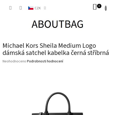
Přejít
NÁKUP
na
CZK
obsah
KOŠÍK
Michael Kors Sheila Medium Logo
dámská satchel kabelka černá stříbrná
Průměrné
Neohodnoceno
Podrobnosti hodnocení
hodnocení
produktu
je
0,0
z
5
hvězdiček.