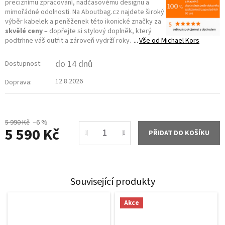
preciznímu zpracování, nadčasovému designu a
mimořádné odolnosti. Na Aboutbag.cz najdete široký
výběr kabelek a peněženek této ikonické značky za
skvělé ceny
– dopřejte si stylový doplněk, který
podtrhne váš outfit a zároveň vydrží roky.
Vše od
Michael Kors
do 14 dnů
Dostupnost:
12.8.2026
Doprava:
5 990 Kč
–6 %
5 590 Kč
PŘIDAT DO KOŠÍKU
Měrná
cena:
Související produkty
Akce