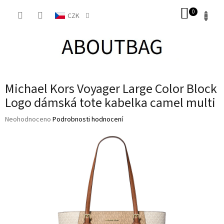
Přejít
NÁKUP
na
CZK
obsah
KOŠÍK
Michael Kors Voyager Large Color Block
Logo dámská tote kabelka camel multi
Průměrné
Neohodnoceno
Podrobnosti hodnocení
hodnocení
produktu
je
0,0
z
5
hvězdiček.