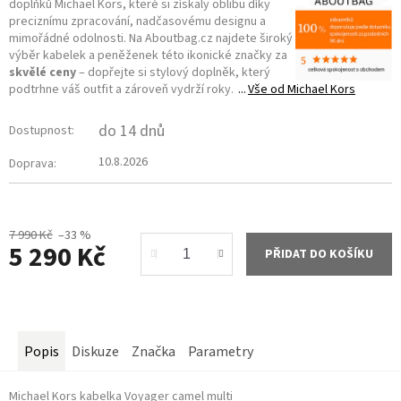
doplňků Michael Kors, které si získaly oblibu díky
preciznímu zpracování, nadčasovému designu a
mimořádné odolnosti. Na Aboutbag.cz najdete široký
výběr kabelek a peněženek této ikonické značky za
skvělé ceny
– dopřejte si stylový doplněk, který
podtrhne váš outfit a zároveň vydrží roky.
Vše od
Michael Kors
do 14 dnů
Dostupnost:
10.8.2026
Doprava:
7 990 Kč
–33 %
5 290 Kč
PŘIDAT DO KOŠÍKU
Měrná
cena:
Popis
Diskuze
Značka
Parametry
Michael Kors kabelka Voyager camel multi