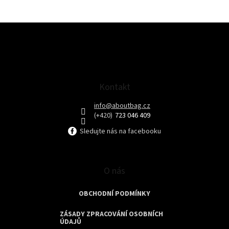
Z
á
p
a
t
Kontakt
í
info
@
aboutbag.cz
723 046 409
Sledujte nás na facebooku
O nás
OBCHODNÍ PODMÍNKY
ZÁSADY ZPRACOVÁNÍ OSOBNÍCH
ÚDAJŮ