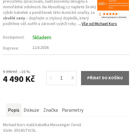
preciznímu zpracování, nadčasovému designu a
mimořádné odolnosti. Na Aboutbag.cz najdete široký
výběr kabelek a peněženek této ikonické značky za
skvělé ceny
– dopřejte si stylový doplněk, který
podtrhne váš outfit a zároveň vydrží roky.
Vše od
Michael Kors
Skladem
Dostupnost:
12.8.2026
Doprava:
5 390 Kč
–16 %
4 490 Kč
PŘIDAT DO KOŠÍKU
Měrná
cena:
Popis
Diskuze
Značka
Parametry
Michael Kors malá kabelka Messenger černá
Style: 35S4GTVC5L