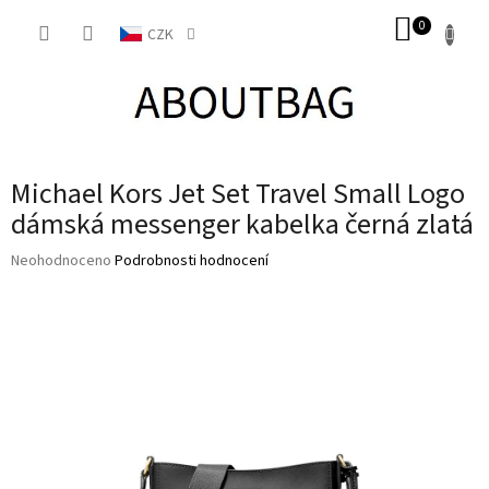
Přejít
NÁKUP
na
CZK
obsah
KOŠÍK
Michael Kors Jet Set Travel Small Logo
dámská messenger kabelka černá zlatá
Průměrné
Neohodnoceno
Podrobnosti hodnocení
hodnocení
produktu
je
0,0
z
5
hvězdiček.