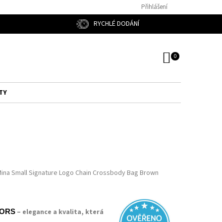
Přihlášení
RYCHLÉ DODÁNÍ
NÁKUPNÍ
KOŠÍK
TY
Mina Small Signature Logo Chain Crossbody Bag Brown
– elegance a kvalita, která
KORS