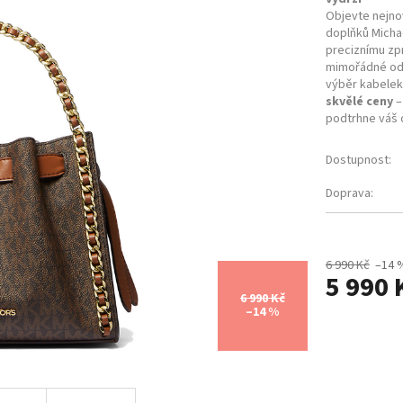
Objevte nejnov
doplňků Michae
preciznímu zp
mimořádné odo
výběr kabelek
skvělé ceny
–
podtrhne váš o
Dostupnost:
Doprava:
6 990 Kč
–14 
5 990 
6 990 Kč
–14 %
Měrná
cena: