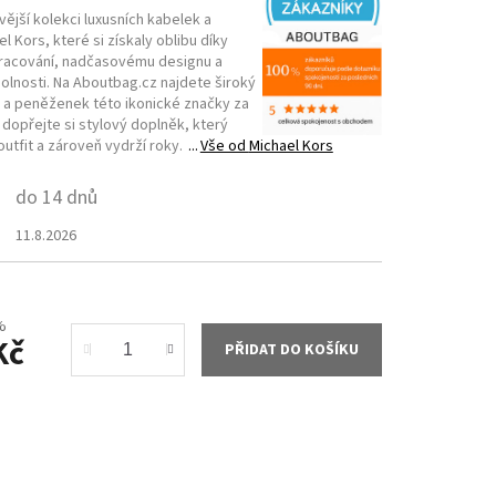
ější kolekci luxusních kabelek a
l Kors, které si získaly oblibu díky
racování, nadčasovému designu a
lnosti. Na Aboutbag.cz najdete široký
 a peněženek této ikonické značky za
 dopřejte si stylový doplněk, který
utfit a zároveň vydrží roky.
Vše od
Michael Kors
do 14 dnů
11.8.2026
%
Kč
PŘIDAT DO KOŠÍKU