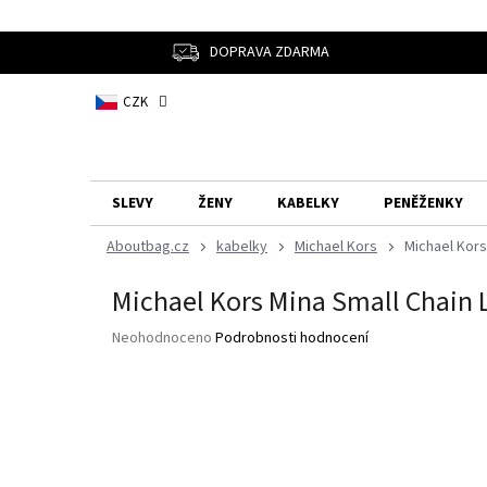
Přejít
na
obsah
DOPRAVA ZDARMA
CZK
SLEVY
ŽENY
KABELKY
PENĚŽENKY
kabelky
Michael Kors
Michael Kor
Michael Kors Mina Small Chain
Průměrné
Neohodnoceno
Podrobnosti hodnocení
hodnocení
produktu
je
0,0
z
5
hvězdiček.