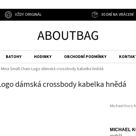
VŽDY ORIGINÁL
30 DNÍ NA VRÁCENÍ
BATOHY
HODINKY
OBCHODNÍ PODMÍNKY
KONTAK
s Mina Small Chain Logo dámská crossbody kabelka hnědá
 Logo dámská crossbody kabelka hnědá
Michael Kors 
MICHAEL 
vydrží