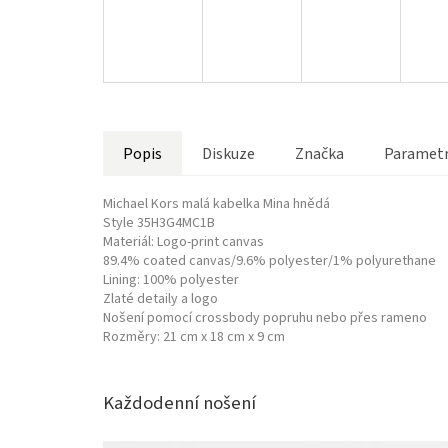
Popis
Diskuze
Značka
Paramet
Michael Kors malá kabelka Mina hnědá
Style 35H3G4MC1B
Materiál:
Logo-print canvas
89.4% coated canvas/9.6% polyester/1% polyurethane
Lining: 100% polyester
Zlaté detaily a logo
Nošení pomocí crossbody popruhu nebo přes rameno
Rozměry: 21 cm x 18 cm x 9 cm
Každodenní nošení