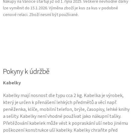
Nákupy na Vánoce startují již od 1. října 2025. Veškeré nevhodné dárky
lze vyměnit do 15.1.2026. Výměna zboží je kus za kus v podobné
cenové relaci. Zboží nesmí být používané.
Pokyny k údržbě
Kabelky
Kabelky mají nosnost dle typu cca 2 kg. Kabelka je výrobek,
který je určen k přenášení lehkých předmětů a věcí např.
peněženka, klíče, mobilní telefon, brýle, časopisy, lehké knihy
a sešity. Kabelky není vhodné používat jako nákupní tašky.
Přetěžování kabelek může vést k popraskání uší nebo jinému
poškození konstrukce uší kabelky. Kabelky chraňte před