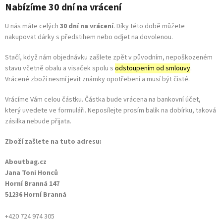
Nabízíme 30 dní na vrácení
U nás máte celých
30 dní na vrácení
. Díky této době můžete
nakupovat dárky s předstihem nebo odjet na dovolenou.
Stačí, když nám objednávku zašlete zpět
v původním, nepoškozeném
stavu včetně obalu a visaček spolu s
odstoupením od smlouvy
.
Vrácené zboží nesmí jevit známky opotřebení a musí být čisté.
Vrácíme Vám celou částku. Částka bude vrácena na bankovní účet,
který uvedete ve formuláři. Neposílejte prosím balík na dobírku, taková
zásilka nebude přijata.
Zboží zašlete na tuto adresu:
Aboutbag.cz
Jana Toni Honců
Horní Branná 147
51236 Horní Branná
+420 724 974 305