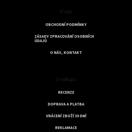
p
i
O nás
s
u
OBCHODNÍ PODMÍNKY
ZÁSADY ZPRACOVÁNÍ OSOBNÍCH
ÚDAJŮ
O NÁS, KONTAKT
O nákupu
RECENZE
DOPRAVA A PLATBA
VRÁCENÍ ZBOŽÍ 30 DNÍ
REKLAMACE