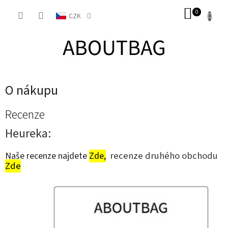
Přejít
NÁKUP
na
CZK
obsah
KOŠÍK
O nákupu
V
Recenze
ý
Heureka:
p
i
recenze druhého obchodu
s
Naše recenze najdete
Zde,
Zde
č
l
á
n
k
ů