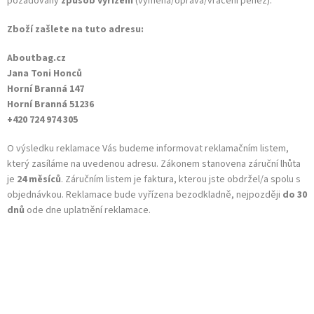
požadovaný
způsob vyřízení
(výměna/oprava/vracení peněz).
Zboží zašlete na tuto adresu:
Aboutbag.cz
Jana Toni Honců
Horní Branná 147
Horní Branná 51236
+420 724 974 305
O výsledku reklamace Vás budeme informovat reklamačním listem,
který zasíláme na uvedenou adresu. Zákonem stanovena záruční lhůta
je
24 měsíců
. Záručním listem je faktura, kterou jste obdržel/a spolu s
objednávkou. Reklamace bude vyřízena bezodkladně, nejpozději
do 30
dnů
ode dne uplatnění reklamace.