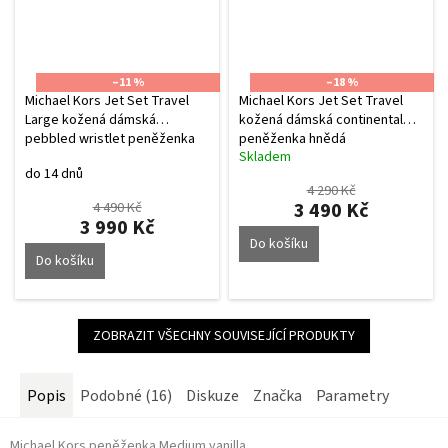
–11 %
–18 %
Michael Kors Jet Set Travel
Michael Kors Jet Set Travel
Large kožená dámská
kožená dámská continental
pebbled wristlet peněženka
peněženka hnědá
Skladem
camel
Průměrné
do 14 dnů
hodnocení
4 290 Kč
produktu
3 490 Kč
4 490 Kč
je
3 990 Kč
5,0
Do košíku
z
Do košíku
5
hvězdiček.
ZOBRAZIT VŠECHNY SOUVISEJÍCÍ PRODUKTY
Popis
Podobné (16)
Diskuze
Značka
Parametry
Michael Kors peněženka Medium vanilla