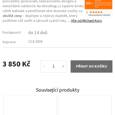
preciznímu zpracování, nadčasovému designu a
mimořádné odolnosti. Na Aboutbag.cz najdete široký
výběr kabelek a peněženek této ikonické značky za
skvělé ceny
– dopřejte si stylový doplněk, který
podtrhne váš outfit a zároveň vydrží roky.
Vše od
Michael Kors
do 14 dnů
Dostupnost:
12.8.2026
Doprava:
3 850 Kč
PŘIDAT DO KOŠÍKU
Měrná
cena:
Související produkty