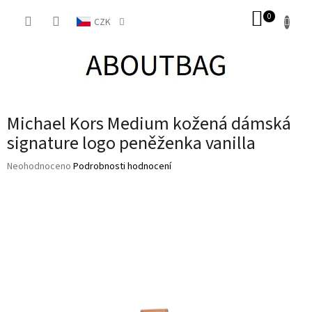
Přejít
NÁKUP
na
CZK
obsah
KOŠÍK
Michael Kors Medium kožená dámská
signature logo peněženka vanilla
Průměrné
Neohodnoceno
Podrobnosti hodnocení
hodnocení
produktu
je
0,0
z
5
hvězdiček.