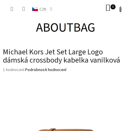
Přejít
NÁKUP
na
CZK
obsah
KOŠÍK
Michael Kors Jet Set Large Logo
dámská crossbody kabelka vanilková
Průměrné
1 hodnocení
Podrobnosti hodnocení
hodnocení
produktu
je
5,0
z
5
hvězdiček.