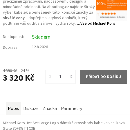
preciznímu zpracování, nadčasovému designu a
mimořádné odolnosti. Na Aboutbag.cz najdete široký
výběr kabelek a peněženek této ikonické značky za
skvělé ceny
– dopřejte si stylový doplněk, který
podtrhne váš outfit a zároveň vydrží roky.
Vše od
Michael Kors
Skladem
Dostupnost:
12.8.2026
Doprava:
4 390 Kč
–24 %
3 320 Kč
PŘIDAT DO KOŠÍKU
Měrná
cena:
Popis
Diskuze
Značka
Parametry
Michael Kors Jet Set Large Logo dámská crossbody kabelka vanilková
Style 35F8GTTC3B