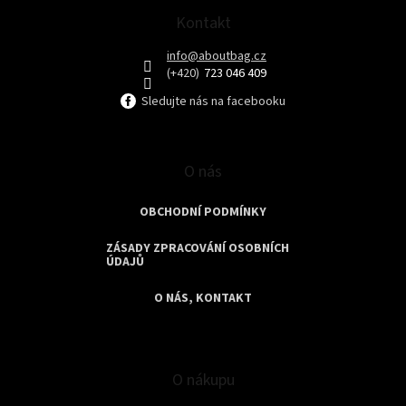
a
t
Kontakt
í
info
@
aboutbag.cz
723 046 409
Sledujte nás na facebooku
O nás
OBCHODNÍ PODMÍNKY
ZÁSADY ZPRACOVÁNÍ OSOBNÍCH
ÚDAJŮ
O NÁS, KONTAKT
O nákupu