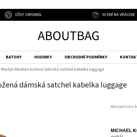
VŽDY ORIGINÁL
30 DNÍ NA VRÁCENÍ
BATOHY
HODINKY
OBCHODNÍ PODMÍNKY
KONTAK
s Marilyn Medium kožená dámská satchel kabelka luggage
ožená dámská satchel kabelka luggage
Michael Kors 
MICHAEL 
vydrží