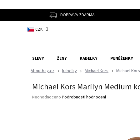
Přejít
na
obsah
DOPRAVA ZDARMA
CZK
SLEVY
ŽENY
KABELKY
PENĚŽENKY
kabelky
Michael Kors
Michael Kor
Michael Kors Marilyn Medium k
Průměrné
Neohodnoceno
Podrobnosti hodnocení
hodnocení
produktu
je
0,0
z
5
hvězdiček.