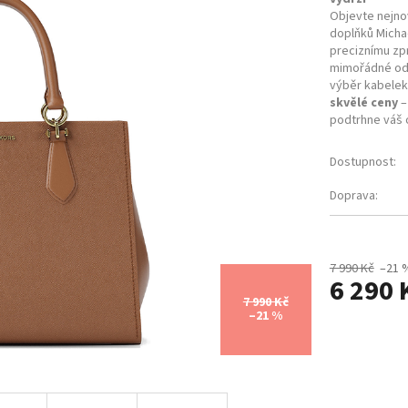
Objevte nejnov
doplňků Michae
preciznímu zp
mimořádné odo
výběr kabelek
skvělé ceny
–
podtrhne váš o
Dostupnost:
Doprava:
7 990 Kč
–21 
6 290 
7 990 Kč
–21 %
Měrná
cena: