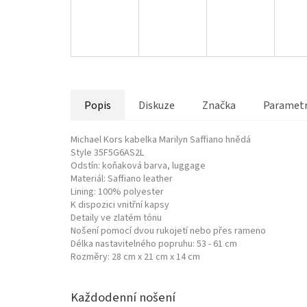
Popis
Diskuze
Značka
Paramet
Michael Kors kabelka Marilyn Saffiano hnědá
Style
35F5G6AS2L
Odstín: koňaková barva, luggage
Materiál:
Saffiano leather
Lining: 100% polyester
K dispozici vnitřní kapsy
Detaily ve zlatém tónu
Nošení pomocí dvou rukojetí nebo přes rameno
Délka nastavitelného popruhu: 53 - 61 cm
Rozměry: 28 cm x 21 cm x 14 cm
Každodenní nošení