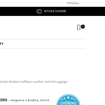
Přihlášení
RYCHLÉ DODÁNÍ
NÁKUPNÍ
KOŠÍK
TY
Marilyn Medium Saffiano Leather Satchel Luggage
– elegance a kvalita, která
KORS