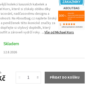
ější kolekci luxusních kabelek a
l Kors, které si získaly oblibu díky
racování, nadčasovému designu a
lnosti. Na Aboutbag.cz najdete široký
 a peněženek této ikonické značky za
 dopřejte si stylový doplněk, který
utfit a zároveň vydrží roky.
Vše od
Michael Kors
Skladem
12.8.2026
%
Kč
PŘIDAT DO KOŠÍKU