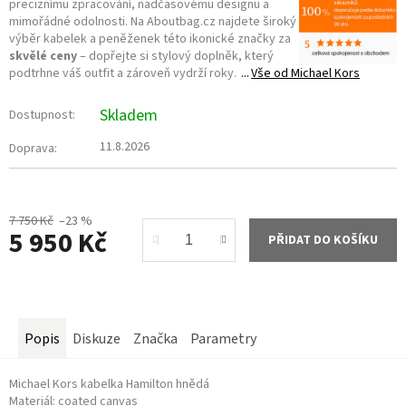
preciznímu zpracování, nadčasovému designu a
mimořádné odolnosti. Na Aboutbag.cz najdete široký
výběr kabelek a peněženek této ikonické značky za
skvělé ceny
– dopřejte si stylový doplněk, který
podtrhne váš outfit a zároveň vydrží roky.
Vše od
Michael Kors
Skladem
Dostupnost:
11.8.2026
Doprava:
7 750 Kč
–23 %
5 950 Kč
PŘIDAT DO KOŠÍKU
Měrná
cena:
Popis
Diskuze
Značka
Parametry
Michael Kors kabelka Hamilton hnědá
Materiál: coated canvas