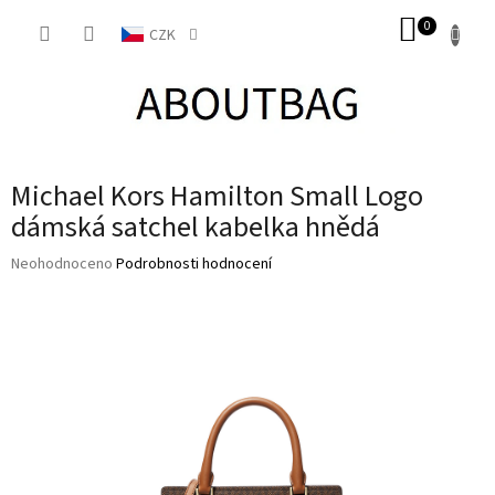
Přejít
NÁKUP
na
CZK
obsah
KOŠÍK
Michael Kors Hamilton Small Logo
dámská satchel kabelka hnědá
Průměrné
Neohodnoceno
Podrobnosti hodnocení
hodnocení
produktu
je
0,0
z
5
hvězdiček.