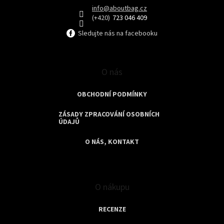
í
info
@
aboutbag.cz
723 046 409
Sledujte nás na facebooku
O nás
OBCHODNÍ PODMÍNKY
ZÁSADY ZPRACOVÁNÍ OSOBNÍCH
ÚDAJŮ
O NÁS, KONTAKT
O nákupu
RECENZE