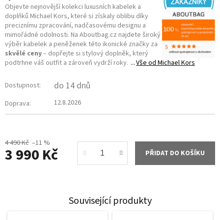
Objevte nejnovější kolekci luxusních kabelek a
doplňků Michael Kors, které si získaly oblibu díky
preciznímu zpracování, nadčasovému designu a
mimořádné odolnosti. Na Aboutbag.cz najdete široký
výběr kabelek a peněženek této ikonické značky za
skvělé ceny
– dopřejte si stylový doplněk, který
podtrhne váš outfit a zároveň vydrží roky.
Vše od
Michael Kors
do 14 dnů
Dostupnost:
12.8.2026
Doprava:
4 490 Kč
–11 %
3 990 Kč
PŘIDAT DO KOŠÍKU
Měrná
cena:
Související produkty