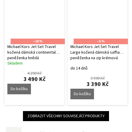
–18 %
–5 %
Michael Kors Jet Set Travel
Michael Kors Jet Set Travel
kožená dámská continental
Large kožená dámská saffiano
peněženka hnědá
peněženka na zip krémová
Skladem
Průměrné
do 14 dnů
hodnocení
4 290 Kč
produktu
3 490 Kč
3 590 Kč
je
3 390 Kč
5,0
Do košíku
z
Do košíku
5
hvězdiček.
ZOBRAZIT VŠECHNY SOUVISEJÍCÍ PRODUKTY