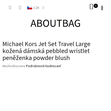
Přejít
NÁKUP
na
CZK
obsah
KOŠÍK
Michael Kors Jet Set Travel Large
kožená dámská pebbled wristlet
peněženka powder blush
Průměrné
Neohodnoceno
Podrobnosti hodnocení
hodnocení
produktu
je
0,0
z
5
hvězdiček.