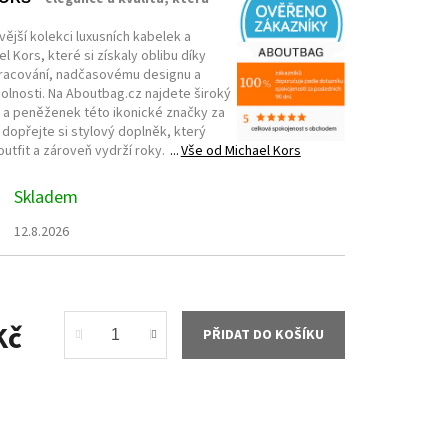
ější kolekci luxusních kabelek a
l Kors, které si získaly oblibu díky
racování, nadčasovému designu a
lnosti. Na Aboutbag.cz najdete široký
 a peněženek této ikonické značky za
 dopřejte si stylový doplněk, který
utfit a zároveň vydrží roky.
Vše od
Michael Kors
Skladem
12.8.2026
Kč
PŘIDAT DO KOŠÍKU