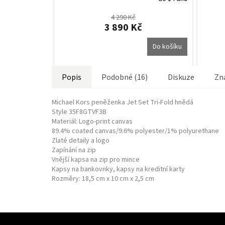
4 290 Kč
3 890 Kč
Do košíku
Popis
Podobné (16)
Diskuze
Zn
Michael Kors peněženka Jet Set Tri-Fold hnědá
Style 35F8GTVF3B
Materiál: Logo-print canvas
89.4% coated canvas/9.6% polyester/1% polyurethane
Zlaté detaily a logo
Zapínání na zip
Vnější kapsa na zip pro mince
Kapsy na bankovnky, kapsy na kreditní karty
Rozměry: 18,5 cm x 10 cm x 2,5 cm