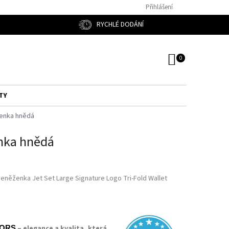
Přihlášení
RYCHLÉ DODÁNÍ
NÁKUPNÍ
KOŠÍK
TY
ženka hnědá
enka hnědá
peněženka Jet Set Large Signature Logo Tri-Fold Wallet
– elegance a kvalita, která
KORS