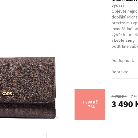
vydrží
Objevte nejnov
doplňků Michae
preciznímu zp
mimořádné odo
výběr kabelek
skvělé ceny
–
podtrhne váš o
Dostupnost:
Doprava:
3 790 Kč
–7 %
3 490 
3 790 Kč
–7 %
Měrná
cena: