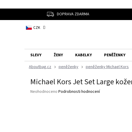
Přejít
na
obsah
DOPRAVA ZDARMA
CZK
SLEVY
ŽENY
KABELKY
PENĚŽENKY
peněženky
peněženky Michael Kors
Michael Kors Jet Set Large kož
Průměrné
Neohodnoceno
Podrobnosti hodnocení
hodnocení
produktu
je
0,0
z
5
hvězdiček.