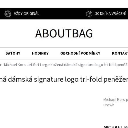
VŽDY ORIGINÁL
30 DNÍ NA VRÁCENÍ
BATOHY
HODINKY
OBCHODNÍ PODMÍNKY
KONTAK
Michael Kors Jet Set Large kožená dámská signature logo tri-fold peně
ená dámská signature logo tri-fold peněž
Michael Kors 
Brown
MICHAEL 