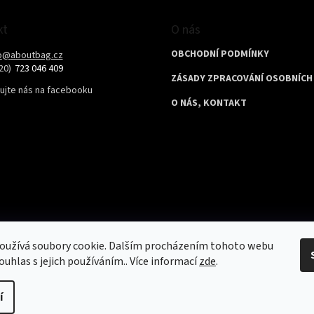
kt
O nás
OBCHODNÍ PODMÍNKY
o
@
aboutbag.cz
723 046 409
ZÁSADY ZPRACOVÁNÍ OSOBNÍCH
ujte nás na facebooku
O NÁS, KONTAKT
oužívá soubory cookie. Dalším procházením tohoto webu
ouhlas s jejich používáním.. Více informací
zde
.
í
Copyri