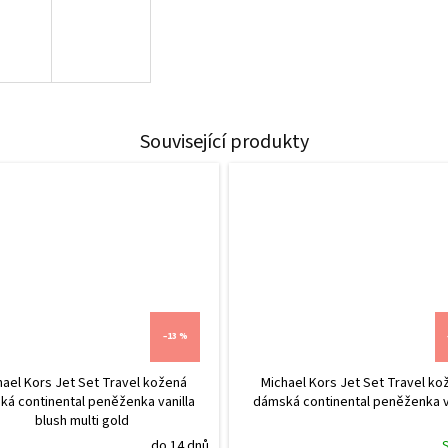
Související produkty
–13 %
hael Kors Jet Set Travel kožená
Michael Kors Jet Set Travel ko
á continental peněženka vanilla
dámská continental peněženka v
blush multi gold
do 14 dnů