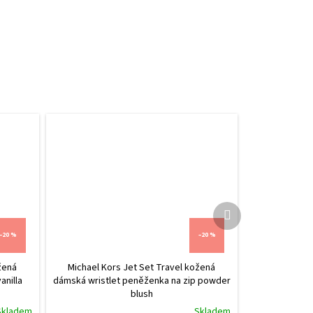
Další
produkt
–20 %
–20 %
žená
Michael Kors Jet Set Travel kožená
anilla
dámská wristlet peněženka na zip powder
blush
Skladem
Skladem