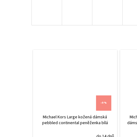
–9 %
Michael Kors Large kožená dámská
Mic
pebbled continental peněženka bílá
dámsk
do 14 dnů