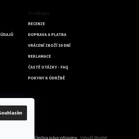
O nákupu
RECENZE
 ÚDAJŮ
DOPRAVA A PLATBA
VRÁCENÍ ZBOŽÍ 30 DNÍ
REKLAMACE
ČASTÉ OTÁZKY - FAQ
POKYNY K ÚDRŽBĚ
Souhlasím
ght 2026
Aboutbag
. Všechna práva vyhrazena.
Vytvořil Shoptet