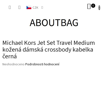
Přejít
NÁKUP
na
CZK
obsah
KOŠÍK
Michael Kors Jet Set Travel Medium
kožená dámská crossbody kabelka
černá
Průměrné
Neohodnoceno
Podrobnosti hodnocení
hodnocení
produktu
je
0,0
z
5
hvězdiček.