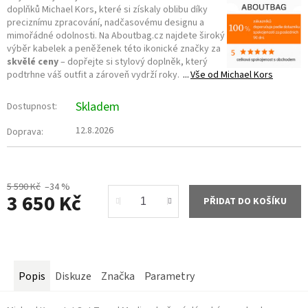
doplňků Michael Kors, které si získaly oblibu díky
preciznímu zpracování, nadčasovému designu a
mimořádné odolnosti. Na Aboutbag.cz najdete široký
výběr kabelek a peněženek této ikonické značky za
skvělé ceny
– dopřejte si stylový doplněk, který
podtrhne váš outfit a zároveň vydrží roky.
Vše od
Michael Kors
Skladem
Dostupnost:
12.8.2026
Doprava:
5 590 Kč
–34 %
3 650 Kč
PŘIDAT DO KOŠÍKU
Měrná
cena:
Popis
Diskuze
Značka
Parametry